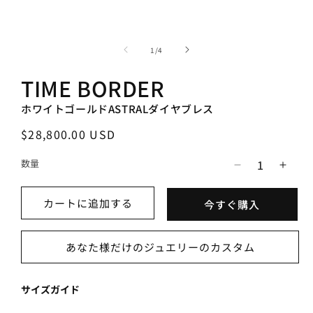
モ
ー
の
1
/
4
ダ
ル
TIME BORDER
で
メ
デ
ホワイトゴールドASTRALダイヤブレス
ィ
ア
通
$28,800.00 USD
(1)
(2
常
を
数量
価
開
ホ
ホ
く
格
ワ
ワ
カートに追加する
今すぐ購入
イ
イ
ト
ト
ゴ
ゴ
あなた様だけのジュエリーのカスタム
ー
ー
ル
ル
サイズガイド
ド
ド
ASTRAL
AST