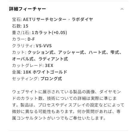
ダ
ダ
詳細フィーチャー
イ
イ
ヤ
ヤ
宝石:
AETリサーチセンター · ラボダイヤ
ブ
ブ
石数:
15
レ
レ
重さ/1石:
1カラット(+0.05)
カラー:
D-F
ス
ス
クラリティ:
VS-VVS
の
の
カット:
クッション式、アッシャー式、ハート式、雫式、
数
数
オーバル式、ラディアント式
量
量
カットグレード:
3EX
を
を
金属:
18K ホワイトゴールド
減
増
セッティング:
プロング式
ら
や
す
す
ウェブサイトに展示されている製品の画像、ダイヤモン
ドのカラット数、技術についての詳細は実際に準じま
す。製品は、プロセスやディスプレイの設定などによって
微妙に異なる可能性もあります。何か質問があれば、専
属コンサルタントがいつでもご奉仕いたします。