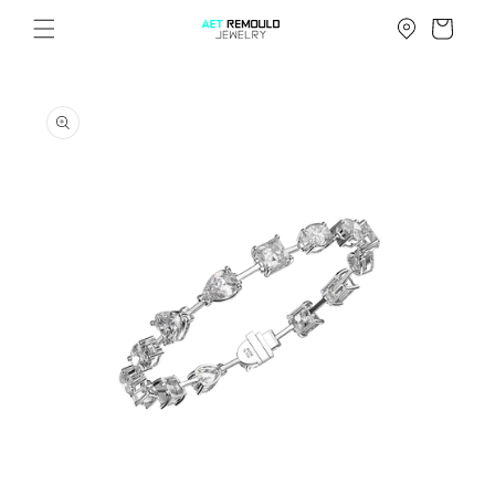
コンテ
ンツに
ー
進む
ト
商品情
報にス
キップ